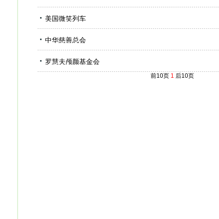
美国微笑列车
中华慈善总会
罗慧夫颅颜基金会
前10页
1
后10页