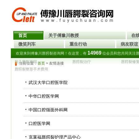
首页
关于傅豫川教授
在
微笑列车
重生行动
病友联谊
14969
欢迎来到傅豫川唇腭裂咨询网！在这里，有
位会员和您共同关注
胎儿唇裂原因
唇腭裂治疗
唇腭裂修
当前位置：
首页
> 友情连接
唇腭裂整形手术费用
武汉大学口腔医学院
中华口腔医学网
中国口腔颌面外科网
口腔医学网
克莱福唇腭裂护理产品中心