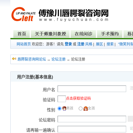
网站首页
欢迎您：游客！请先
登录
或
注册
风格
|
展区
|
搜索
|
“微笑列
唇腭裂咨询网论坛
→
论坛注册
→ 论坛注册
用户注册(基本信息)
注
用户名
点击获取验证码
验证码
男孩
女孩
性别
论坛密码
论
请再输一遍确认