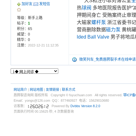
大S和汪小菲对簿公堂
全
加好友
发短信
热
球阀
多地医院报告医护“减
押期间身亡 受贿案终止审
等级：新手上路
大输家
螺杆泵
浙江省委书记
帖子：
1
积分：65
营商删除数据
磁力泵
黄桃罐
威望：0
lded Ball Valve
男子将地瓜
精华：0
注册：
2022-12-21 11:12:35
微笑列车_免费唇腭裂手术在线申请
网站简介
|
网站地图
|
友情链接
|
联系方式
唇腭裂咨询网 版权所有 Copyright © fuyuchuan.com All rights reserved.
鄂ICP备
Email：yongs@126.com QQ：877460927 电话：15629010680
访客数：
Powered By
Dvbbs
Version 8.2.0
页面执行时间 00.15625 秒, 4 次数据查询