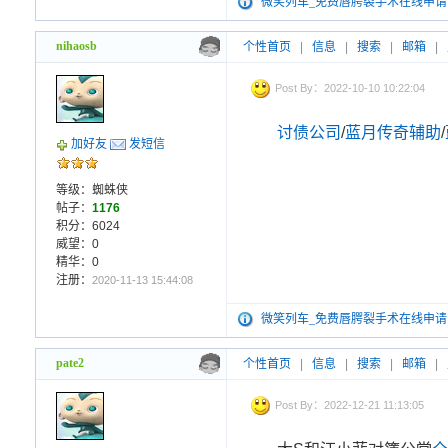
微笑列车_免费唇腭裂手术在线申请
nihaosb
个性首页
|
信息
|
搜索
|
邮箱
|
Post By：2022-10-10 10:22:04
讨债公司
/
蓝月传奇辅助
/
加好友
发短信
等级：蜘蛛侠
帖子：
1176
积分：6024
威望：0
精华：0
注册：
2020-11-13 15:44:08
微笑列车_免费唇腭裂手术在线申请
pate2
个性首页
|
信息
|
搜索
|
邮箱
|
Post By：2022-12-21 11:13:05