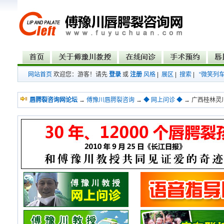
网站首页
欢迎您：游客！请先
登录
或
注册
风格
|
展区
|
搜索
|
“微笑列
唇腭裂咨询网论坛
→
傅豫川唇腭裂咨询
→
◆ 网上问诊 ◆
→ 广西桂林灵