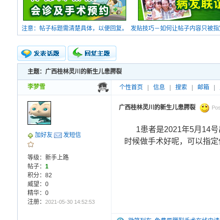
注意：帖子标题需清楚具体，以便回复。
发贴技巧－如何让帖子内容只被指
主题：广西桂林灵川的新生儿患腭裂
新的主题
投票帖
李梦雪
个性首页
|
信息
|
搜索
|
邮箱
|
交易帖
小字报
广西桂林灵川的新生儿患腭裂
Pos
1患者是2021年5月1
加好友
发短信
时候做手术好呢，可以指定
等级：新手上路
帖子：
1
积分：82
威望：0
精华：0
注册：
2021-05-30 14:52:53