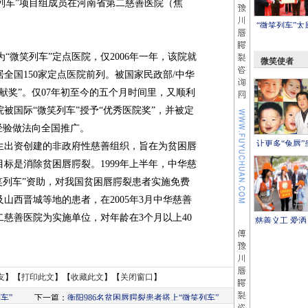
列车”项目组成员在河南省第二慈善医院（焦
“微笑列车”太
动
微笑列车”定点医院，仅2006年一年，该院就
微笑使者
居全国150家定点医院前列。被国家民政部/中华
献奖”。仅07年初至今的五个月时间里，又顺利
院被国际“微笑列车”授予“优秀医院奖”，并被定
经验做法向全国推广。
让更多“兔唇”
生出资创建的非政府性慈善组织，旨在为贫困唇
拥有微笑
标是消除贫困唇腭裂。1999年上半年，中华慈
笑列车”资助，对我国贫困唇腭裂患者实施免费
山西晋城等地的患者，在2005年3月中华慈善
慈善医院为实施单位，对年龄在3个月以上40
慈善义工 爱洒
友
】【
打印此文
】【
收藏此文
】【
关闭窗口
】
车”
下一篇：
衡阳986名贫困唇腭裂患者搭上“微笑列车”