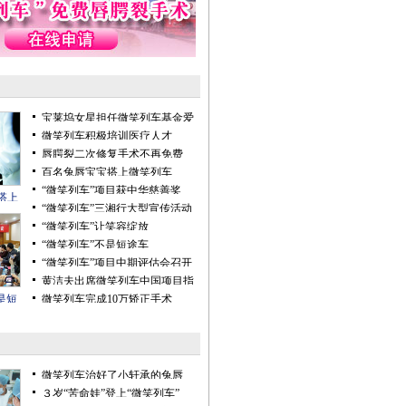
宝莱坞女星担任微笑列车基金爱
心大使
微笑列车积极培训医疗人才
唇腭裂二次修复手术不再免费
百名兔唇宝宝搭上微笑列车
“微笑列车”项目获中华慈善奖
搭上
“微笑列车”三湘行大型宣传活动
“微笑列车”让笑容绽放
“微笑列车”不是短途车
“微笑列车”项目中期评估会召开
黄洁夫出席微笑列车中国项目指
导小组首次全体会仪
是短
微笑列车完成10万矫正手术
微笑列车治好了小轩承的兔唇
３岁“苦命娃”登上“微笑列车”