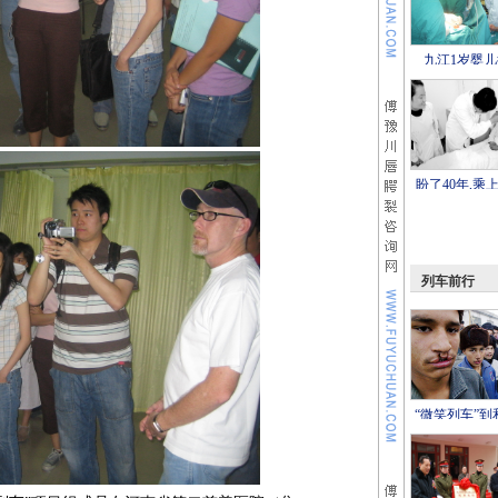
九江1岁婴儿
上“微笑列车
盼了40年,乘上
笑列车”
列车前行
“微笑列车”到