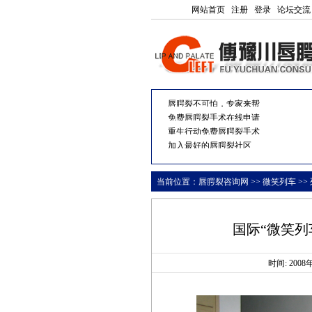
网站首页
注册
登录
论坛交流
唇腭裂不可怕，专家来帮
你
免费唇腭裂手术在线申请
重生行动免费唇腭裂手术
加入最好的唇腭裂社区
当前位置：
唇腭裂咨询网
>>
微笑列车
>>
国际“微笑列
时间: 200