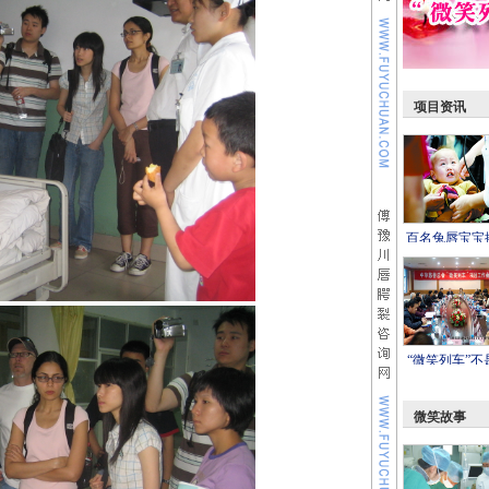
项目资讯
百名兔唇宝宝
微笑列车
“微笑列车”不
途车
微笑故事