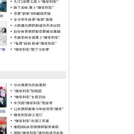
九江1岁婴儿搭上“微笑列车”
盼了40年,乘上“微笑列车”
弃婴“奶爸”8年酸甜苦辣
搭
女大学生收养“兔唇”弟弟
”
小凯撒尔唇腭裂成功手术出院
妇女收养唇腭裂弃婴被迫离婚
不敢笑的女孩乘上“微笑列车”
“兔唇”娃娃 盼来“微笑列车”
“微
“微笑列车”圆了少年梦
分分厘厘为百姓着想
“微笑列车”到和田
“微笑列车”太原启动
生活因“微笑列车”而改变
12名唇腭裂青少年杭州觅“微笑”
和田
微笑列车驶入浙江
“微笑列车”在湛江开展
衡阳986名贫困唇腭裂患者搭
上“微笑列车”
国际“微笑列车”项目组成员在焦