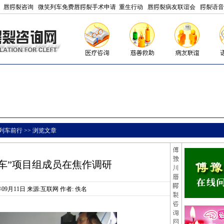
唇腭裂咨询
微笑列车免费唇腭裂手术申请
重生行动
唇腭裂病友联谊会
腭裂语音
列车前行
>> 浏览文章
车”项目组成员在焦作调研
8年09月11日 来源:互联网 作者: 佚名