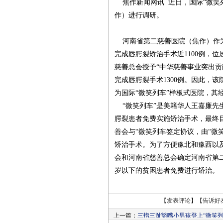
焦作新闻网讯 近日，国际“微笑
作）进行调研。
河南省第二慈善医院（焦作）作为“
完成唇腭裂矫治手术近1100例，位
慈善总会授予“中华慈善事业突出贡
完成唇腭裂手术1300例。因此，该
为国际“微笑列车”样板式医院，其
“微笑列车”是美籍华人王嘉廉先
腭裂患者免费实施矫治手术，最终目
善会与“微笑列车签定协议，由“微
矫治手术。为了方便豫北和豫西以及
会和河南省慈善总会确定河南省第二
岁以下的贫困患者免费进行矫治。
【
发表评论
】【
告诉好
上一篇：
三指三趾豁嘴小男孩登上“微笑列