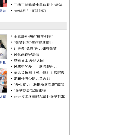
作调研
三指三趾豁嘴小男孩登上“微笑
列车”
原启
“微笑列车”开进邵阳
王嘉廉和他的“微笑列车”
“微笑列车”焦作提速前行
让更多“兔唇”患儿拥有微笑
民歌画作寄深情
慈善义工 爱洒人间
患儿
风雪中的爱——唇腭裂患儿
童话音乐剧《丑小鸭》为唇腭裂
儿童筹款
老布什与受助儿童合影
“爱心接力 救助兔唇弃婴”追踪
“微笑使者”军医李强
人间
crocs义卖冬季精品款让微笑列车
驶向希望