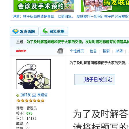
注意：帖子标题需清楚具体，以便回复。
发贴技巧－如何让帖子内容只被指
主题：
为了及时解答问题和便于大家的交流，发贴时请将标题写的清楚具
新的主题
投票帖
admin
个性首页
|
信息
|
搜索
|
邮箱
|
交易帖
小字报
为了及时解答问题和便于大家的交流，
贴子已被锁定
加好友
发短信
等级：管理员
为了及时解答
帖子：
675
积分：14182
威望：0
请将标题写的