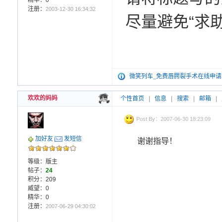
精华：0
注册：
2003-12-30 16:34:32
尽量避免“求
微笑列车_免费唇腭裂手术在线申请
欢欢的妈妈
个性首页
|
信息
|
搜索
|
邮箱
|
Post By：2007-06-30 18:23:09
加好友
发短信
谢谢指导！
等级：版主
帖子：
24
积分：209
威望：0
精华：0
注册：
2007-06-29 04:30:02