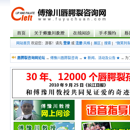
网站首页
欢迎您：游客！请先
登录
或
注册
风格
|
展区
|
搜索
|
“微笑列
唇腭裂咨询网论坛
→
傅豫川唇腭裂咨询
→
★ 新闻、活动及公告 ★
→ 