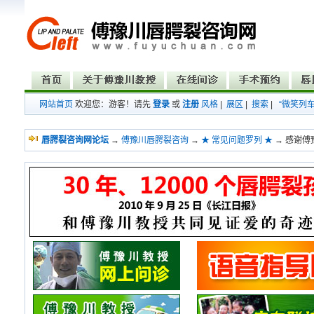
网站首页
欢迎您：游客！请先
登录
或
注册
风格
|
展区
|
搜索
|
“微笑列
唇腭裂咨询网论坛
→
傅豫川唇腭裂咨询
→
★ 常见问题罗列 ★
→ 感谢傅